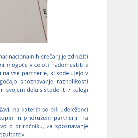
adnacionalnih srečanj je združiti
 ni mogoče v celoti nadomestiti z
a vse partnerje, ki sodelujejo v
očajo spoznavanje raznolikosti
ri svojem delu s študenti / kolegi
vi, na katerih so bili udeleženci
kupin in pridruženi partnerji. Ta
avo o priročniku, za spoznavanje
ezultatov.