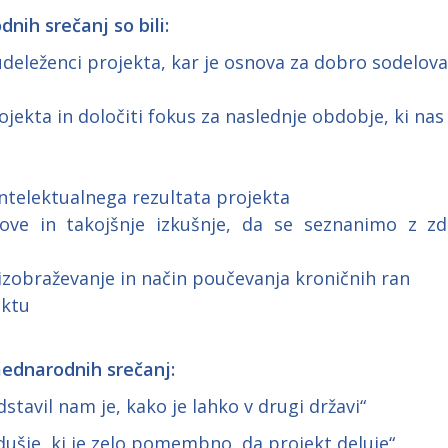
dnih srečanj so bili:
deleženci projekta, kar je osnova za dobro sodelova
jekta in določiti fokus za naslednje obdobje, ki nas
 intelektualnega rezultata projekta
nove in takojšnje izkušnje, da se seznanimo z z
izobraževanje in način poučevanja kroničnih ran
ektu
ednarodnih srečanj:
dstavil nam je, kako je lahko v drugi državi“
zdušje, ki je zelo pomembno, da projekt deluje“