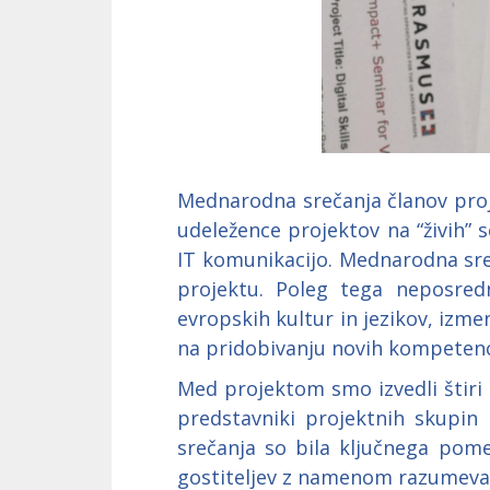
Mednarodna srečanja članov proje
udeležence projektov na “živih” 
IT komunikacijo. Mednarodna sre
projektu. Poleg tega neposred
evropskih kultur in jezikov, izme
na pridobivanju novih kompetenc
Med projektom smo izvedli štiri 
predstavniki projektnih skupin p
srečanja so bila ključnega pome
gostiteljev z namenom razumevanja