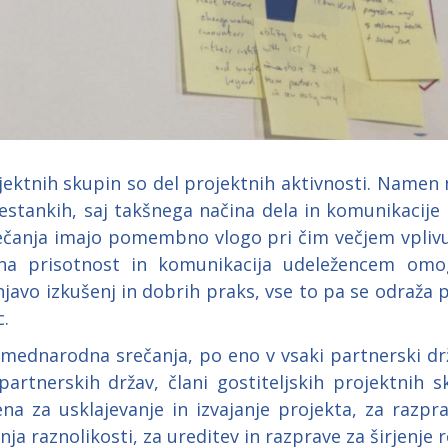
ktnih skupin so del projektnih aktivnosti. Namen n
sestankih, saj takšnega načina dela in komunikacije
čanja imajo pomembno vlogo pri čim večjem vplivu n
na prisotnost in komunikacija udeležencem omog
njavo izkušenj in dobrih praks, vse to pa se odraža p
.
mednarodna srečanja, po eno v vsaki partnerski drža
artnerskih držav, člani gostiteljskih projektnih s
na za usklajevanje in izvajanje projekta, za razpr
 raznolikosti, za ureditev in razprave za širjenje r