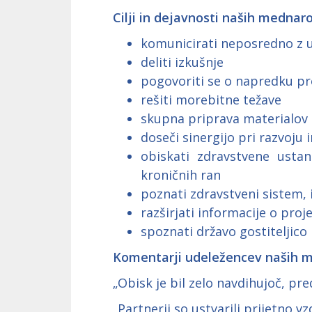
Cilji in dejavnosti naših mednaro
komunicirati neposredno z u
deliti izkušnje
pogovoriti se o napredku pro
rešiti morebitne težave
skupna priprava materialov
doseči sinergijo pri razvoju
obiskati zdravstvene usta
kroničnih ran
poznati zdravstveni sistem, 
razširjati informacije o proj
spoznati državo gostiteljico
Komentarji udeležencev naših m
„Obisk je bil zelo navdihujoč, pre
„Partnerji so ustvarili prijetno v