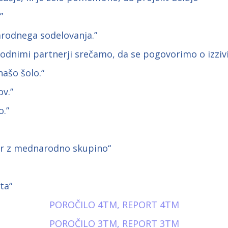
”
rodnega sodelovanja.”
rodnimi partnerji srečamo, da se pogovorimo o izziv
našo šolo.“
v.”
o.”
vor z mednarodno skupino“
ta“
POROČILO 4TM, REPORT 4TM
POROČILO 3TM, REPORT 3TM