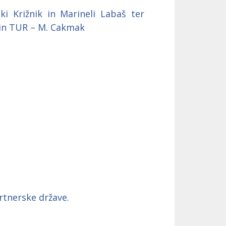
i Križnik in Marineli Labaš ter
č in TUR – M. Cakmak
artnerske države.