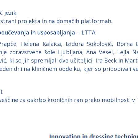
 jezik,
 strani projekta in na domačih platformah.
oučevanja in usposabljanja – LTTA
rapče, Helena Kalaica, Izidora Sokolović, Borna 
e zdravstvene šole Ljubljana, Ana Vesel, Lejla Nak
, ki so jih spremljali dve učiteljici, Ira Beck in Mart
 teden dni na kliničnem oddelku, kjer so pridobivali 
st
veščine za oskrbo kroničnih ran preko mobilnosti v T