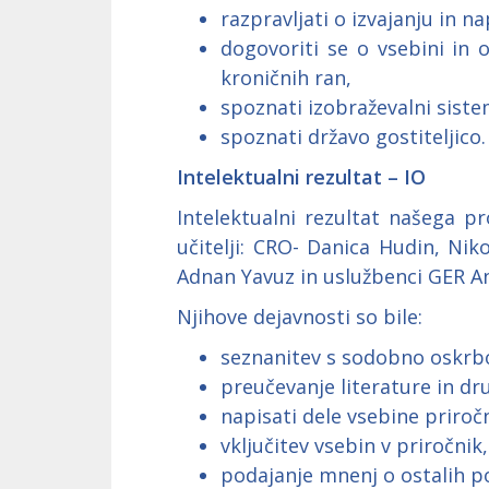
razpravljati o izvajanju in n
dogovoriti se o vsebini in 
kroničnih ran,
spoznati izobraževalni siste
spoznati državo gostiteljico.
Intelektualni rezultat – IO
Intelektualni rezultat našega pr
učitelji: CRO- Danica Hudin, Nik
Adnan Yavuz in uslužbenci GER An
Njihove dejavnosti so bile:
seznanitev s sodobno oskrbo
preučevanje literature in dru
napisati dele vsebine priroč
vključitev vsebin v priročnik,
podajanje mnenj o ostalih p