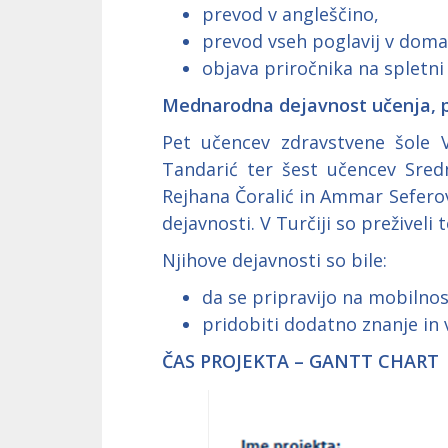
prevod v angleščino,
prevod vseh poglavij v domač
objava priročnika na spletni
Mednarodna dejavnost učenja, p
Pet učencev zdravstvene šole V
Tandarić ter šest učencev Srednj
Rejhana Čoralić in Ammar Seferović
dejavnosti. V Turčiji so preživeli
Njihove dejavnosti so bile:
da se pripravijo na mobilno
pridobiti dodatno znanje in 
ČAS PROJEKTA – GANTT CHART