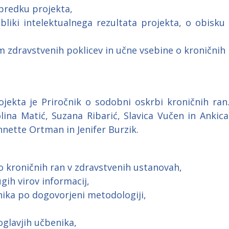
apredku projekta,
obliki intelektualnega rezultata projekta, o obisk
m zdravstvenih poklicev in učne vsebine o kroničnih
ojekta je Priročnik o sodobni oskrbi kroničnih ran
olina Matić, Suzana Ribarić, Slavica Vučen in Ankica
nette Ortman in Jenifer Burzik.
 kroničnih ran v zdravstvenih ustanovah,
gih virov informacij,
nika po dogovorjeni metodologiji,
oglavjih učbenika,