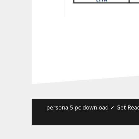
N
persona 5 pc download ✓ Get Read
a
v