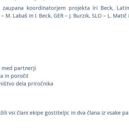
 zaupana koordinatorjem projekta Iri Beck, Latink
 M. Labaš in I. Beck, GER – J. Burzik, SLO – L. Mati
a med partnerji
a in poročil
ništvo dela priročnika
li vsi člani ekipe gostiteljic in dva člana iz vsake p