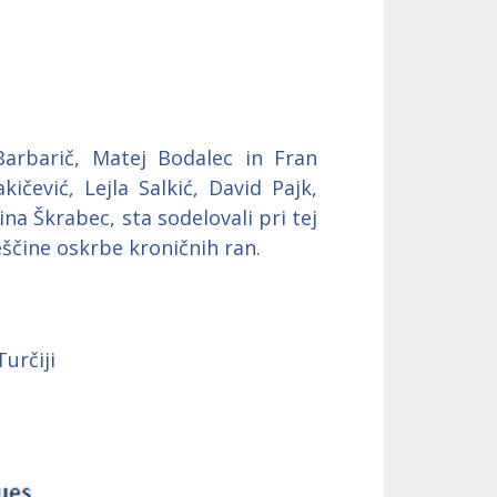
Barbarič, Matej Bodalec in Fran
ičević, Lejla Salkić, David Pajk,
ina Škrabec, sta sodelovali pri tej
veščine oskrbe kroničnih ran.
určiji