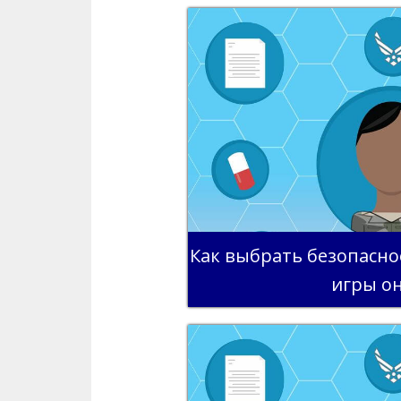
Как выбрать безопасно
игры о