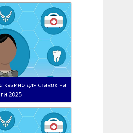
 казино для ставок на
ги 2025