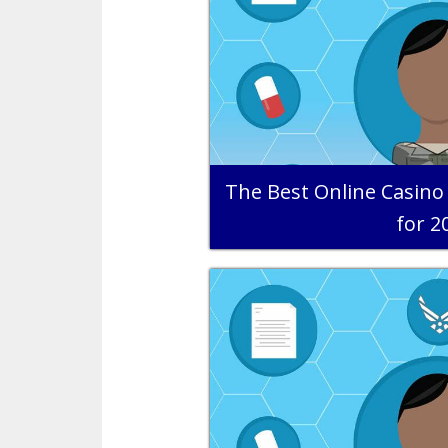
The Best Online Casino
for 2