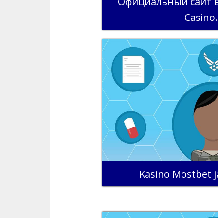
Официальный сайт в
Casino
Kasino Mostbet j