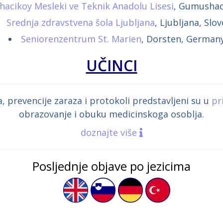
acikoy Mesleki ve Teknik Anadolu Lisesi
, Gumushac
Srednja zdravstvena šola Ljubljana
, Ljubljana, Slo
Seniorenzentrum St. Marien
, Dorsten, German
UČINCI
, prevencije zaraza i protokoli predstavljeni su u
pr
obrazovanje i obuku medicinskoga osoblja.
doznajte više
Posljednje objave po jezicima