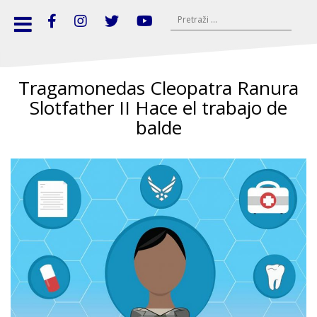
S
P
k
F
I
T
Y
r
i
a
n
w
o
e
c
s
i
u
p
e
t
t
T
t
Tragamonedas Cleopatra Ranura
t
b
a
t
u
r
o
g
e
b
Slotfather II Hace el trabajo de
o
o
r
r
e
a
balde
c
k
a
ž
m
o
i
n
:
t
e
n
t