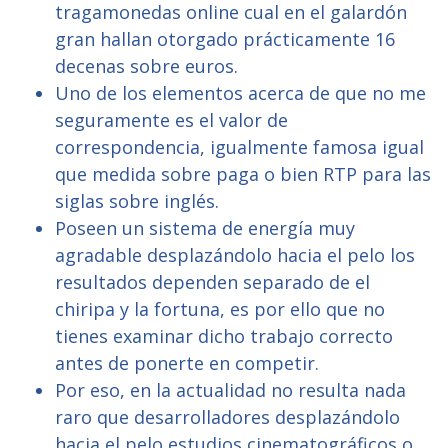
tragamonedas online cual en el galardón
gran hallan otorgado prácticamente 16
decenas sobre euros.
Uno de los elementos acerca de que no me
seguramente es el valor de
correspondencia, igualmente famosa igual
que medida sobre paga o bien RTP para las
siglas sobre inglés.
Poseen un sistema de energía muy
agradable desplazándolo hacia el pelo los
resultados dependen separado de el
chiripa y la fortuna, es por ello que no
tienes examinar dicho trabajo correcto
antes de ponerte en competir.
Por eso, en la actualidad no resulta nada
raro que desarrolladores desplazándolo
hacia el pelo estudios cinematográficos o