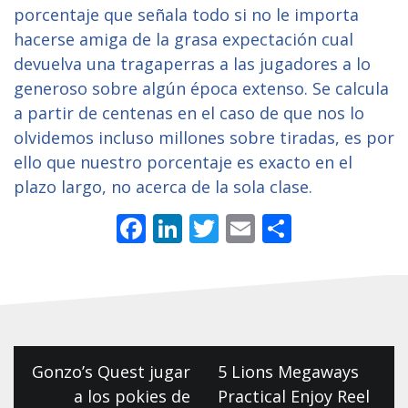
porcentaje que señala todo si no le importa
hacerse amiga de la grasa expectación cual
devuelva una tragaperras a las jugadores a lo
generoso sobre algún época extenso. Se calcula
a partir de centenas en el caso de que nos lo
olvidemos incluso millones sobre tiradas, es por
ello que nuestro porcentaje es exacto en el
plazo largo, no acerca de la sola clase.
F
Li
T
E
S
ac
n
w
m
h
e
k
itt
ai
ar
b
e
er
l
e
o
dI
o
n
N
Gonzo’s Quest jugar
5 Lions Megaways
k
a los pokies de
Practical Enjoy Reel