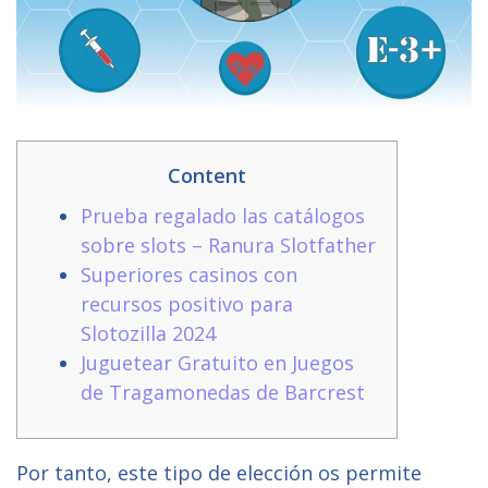
Content
Prueba regalado las catálogos
sobre slots – Ranura Slotfather
Superiores casinos con
recursos positivo para
Slotozilla 2024
Juguetear Gratuito en Juegos
de Tragamonedas de Barcrest
Por tanto, este tipo de elección os permite