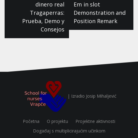
a
dinero real
Em in slot
v
Tragaperras:
Demonstration and
i
Prueba, Demo y
Position Remark
g
Consejos
a
c
i
j
a
o
| Izradio
Josip Mihaljević
b
j
a
Početna
O projektu
Projektne aktivnosti
v
Događaj s multiplicirajućim učinkom