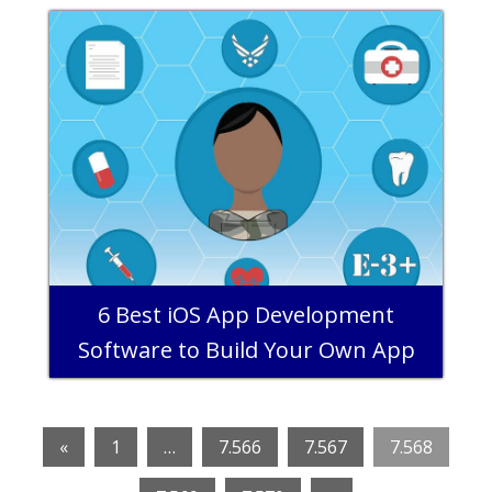
6 Best iOS App Development
Software to Build Your Own App
«
1
…
7.566
7.567
7.568