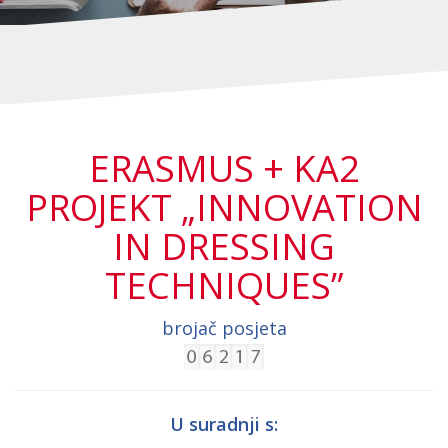
ERASMUS + KA2
PROJEKT „INNOVATION
IN DRESSING
TECHNIQUES”
brojač posjeta
U suradnji s: