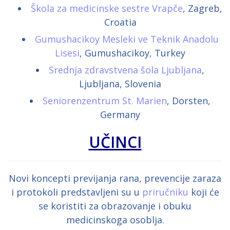
Škola za medicinske sestre Vrapče
, Zagreb,
Croatia
Gumushacikoy Mesleki ve Teknik Anadolu
Lisesi
, Gumushacikoy, Turkey
Srednja zdravstvena šola Ljubljana
,
Ljubljana, Slovenia
Seniorenzentrum St. Marien
, Dorsten,
Germany
UČINCI
Novi koncepti previjanja rana, prevencije zaraza
i protokoli predstavljeni su u
priručniku
koji će
se koristiti za obrazovanje i obuku
medicinskoga osoblja.