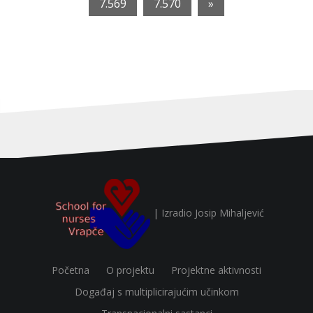
7.569
7.570
»
https://fortunica-casino-uk.co.uk/
| Izradio
Josip Mihaljević
Početna
O projektu
Projektne aktivnosti
Događaj s multiplicirajućim učinkom