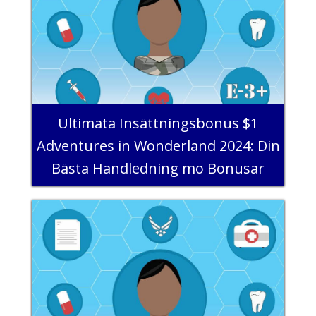
Ultimata Insättningsbonus $1
Adventures in Wonderland 2024: Din
Bästa Handledning mo Bonusar