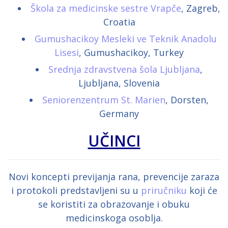
Škola za medicinske sestre Vrapče
, Zagreb,
Croatia
Gumushacikoy Mesleki ve Teknik Anadolu
Lisesi
, Gumushacikoy, Turkey
Srednja zdravstvena šola Ljubljana
,
Ljubljana, Slovenia
Seniorenzentrum St. Marien
, Dorsten,
Germany
UČINCI
Novi koncepti previjanja rana, prevencije zaraza
i protokoli predstavljeni su u
priručniku
koji će
se koristiti za obrazovanje i obuku
medicinskoga osoblja.