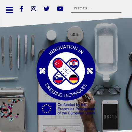
S
P
k
F
I
T
Y
r
i
a
n
w
o
e
c
s
i
u
p
e
t
t
T
t
t
b
a
t
u
r
o
g
e
b
o
o
r
r
e
a
c
k
a
ž
m
o
i
n
:
t
e
n
t