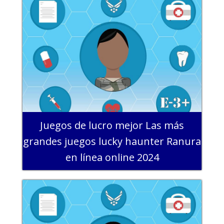
Juegos de lucro mejor Las más
grandes juegos lucky haunter Ranura
en línea online 2024