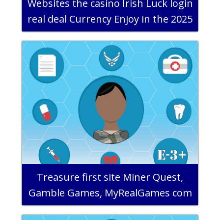
Websites the casino Irish Luck login
real deal Currency Enjoy in the 2025
Treasure first site Miner Quest,
Gamble Games, MyRealGames com