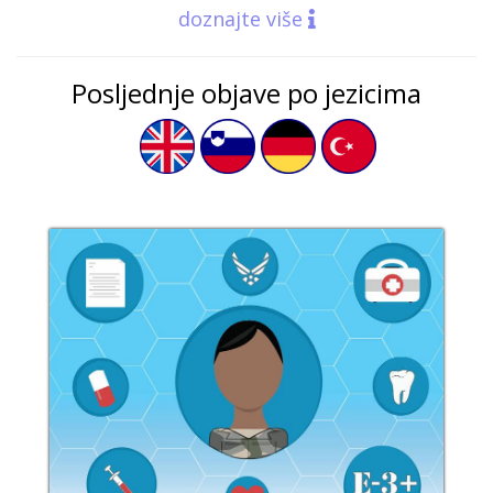
doznajte više
Posljednje objave po jezicima