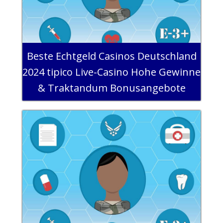
Beste Echtgeld Casinos Deutschland
2024 tipico Live-Casino Hohe Gewinne
& Traktandum Bonusangebote