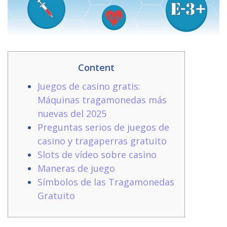
Content
Juegos de casino gratis:
Máquinas tragamonedas más
nuevas del 2025
Preguntas serios de juegos de
casino y tragaperras gratuito
Slots de vídeo sobre casino
Maneras de juego
Símbolos de las Tragamonedas
Gratuito