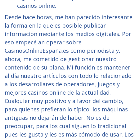
casinos online.
Desde hace horas, me han parecido interesante
la forma en la que es posible publicar
información mediante los medios digitales. Por
eso empecé an operar sobre
CasinosOnlineEspaña.es como periodista y,
ahora, me cometido de gestionar nuestro
contenido de su plana. Mi función es mantener
al día nuestro artículos con todo lo relacionado
a los desarrollares de operadores, juegos y
mejores casinos online de la actualidad.
Cualquier muy positivo y a favor del cambio,
para quienes prefieran lo típico, los máquinas
antiguas no dejarán de haber. No es de
preocupar, para los cual siguen lo tradicional
pues les gusta y les es más cómodo de usar. Los