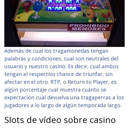
Además de cual los tragamonedas tengan
palabras y condiciones, cual son neutrales del
usuario y nuestro casino. Es decir, cual ambos
tengan el respectivo chance de triunfar, sin
afectar en el otro. RTP, o Return to Player, es
algún porcentaje cual muestra cuánto se
expectación cual devuelva una tragaperras a los
jugadores a lo largo de algún temporada largo.
Slots de vídeo sobre casino