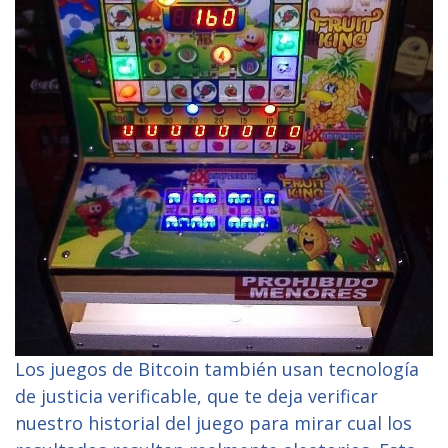
Los juegos de Bitcoin también usan tecnología
de justicia verificable, que te deja verificar
nuestro historial del juego para mirar cual los