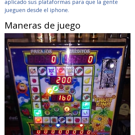
aplicado sus plataformas para que la gente
jueguen desde el iphone.
Maneras de juego