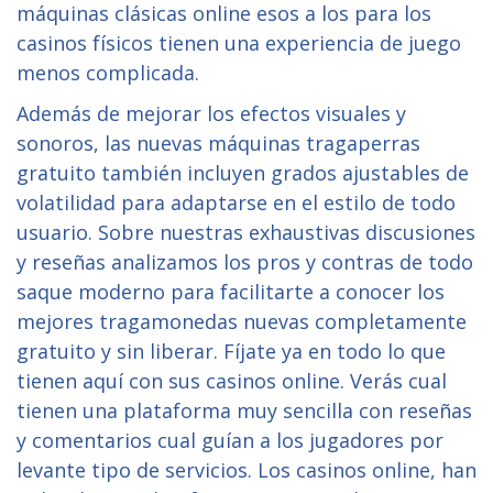
máquinas clásicas online esos a los para los
casinos físicos tienen una experiencia de juego
menos complicada.
Además de mejorar los efectos visuales y
sonoros, las nuevas máquinas tragaperras
gratuito también incluyen grados ajustables de
volatilidad para adaptarse en el estilo de todo
usuario. Sobre nuestras exhaustivas discusiones
y reseñas analizamos los pros y contras de todo
saque moderno para facilitarte a conocer los
mejores tragamonedas nuevas completamente
gratuito y sin liberar. Fíjate ya en todo lo que
tienen aquí con sus casinos online. Verás cual
tienen una plataforma muy sencilla con reseñas
y comentarios cual guían a los jugadores por
levante tipo de servicios. Los casinos online, han