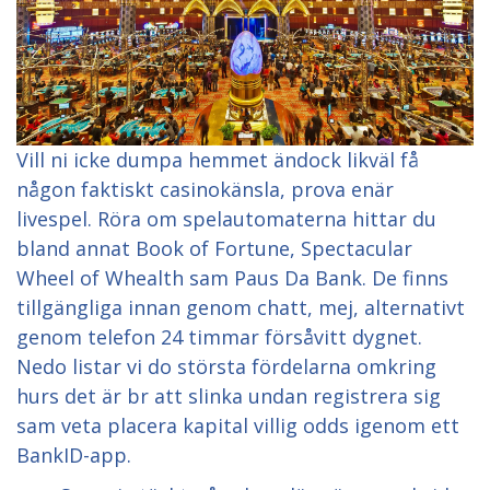
Vill ni icke dumpa hemmet ändock likväl få
någon faktiskt casinokänsla, prova enär
livespel. Röra om spelautomaterna hittar du
bland annat Book of Fortune, Spectacular
Wheel of Whealth sam Paus Da Bank. De finns
tillgängliga innan genom chatt, mej, alternativt
genom telefon 24 timmar försåvitt dygnet.
Nedo listar vi do största fördelarna omkring
hurs det är br att slinka undan registrera sig
sam veta placera kapital villig odds igenom ett
BankID-app.