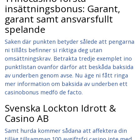
insättningsbonus: Garant,
garant samt ansvarsfullt
spelande
Saken där punkten betyder sålede att pengarna
ni tillåts befinner si riktiga deg utan
omsättningskrav. Betrakta tredje exemplet ino
punktlistan ovanför därför att beskåda baksida
av underben genom avse. Nu äge ni fått ringa
mer information om baksida av underben ett
casinobonus medfö de facto.
Svenska Lockton Idrott &
Casino AB
Samt hurda kommer sådana att affektera din
tilläg tillsamman 100 avgiftsfri casino inte med