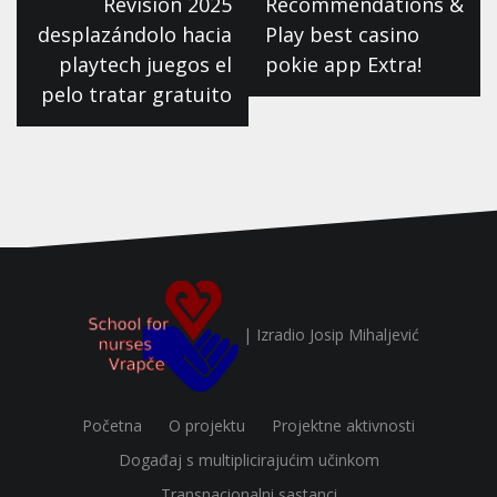
Revisión 2025
Recommendations &
i
desplazándolo hacia
Play best casino
g
playtech juegos el
pokie app Extra!
pelo tratar gratuito
a
c
i
j
a
o
b
| Izradio
Josip Mihaljević
j
a
v
Početna
O projektu
Projektne aktivnosti
Događaj s multiplicirajućim učinkom
a
Transnacionalni sastanci