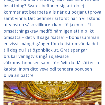
insättning? Svaret befinner sig att do ej
kommer att bearbeta alls när du börjar utpröva
samt vinna. Det befinner si först när n vill stund
ut vinsten såso villkoren kant följa emot. Ett
omsättningskrav medfö nämligen att n plikt
omsätta – det vill säga “satsa” – bonussumman
en visst mängd gånger för du list omvända det
till deg du list ögonblick ut. Gratispengar
brukar vanligtvis ingå i självaste
välkomstbonusen samt försåvit du då sätter in
kapital inom dito veva odl tendera bonusen
bliva än bättre.