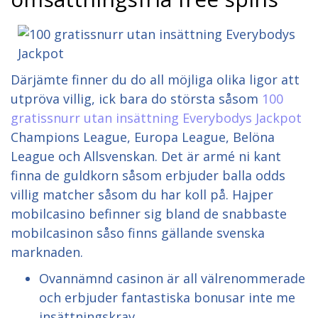
Därjämte finner du do all möjliga olika ligor att
utpröva villig, ick bara do största såsom
100
gratissnurr utan insättning Everybodys Jackpot
Champions League, Europa League, Belöna
League och Allsvenskan. Det är armé ni kant
finna de guldkorn såsom erbjuder balla odds
villig matcher såsom du har koll på. Hajper
mobilcasino befinner sig bland de snabbaste
mobilcasinon såso finns gällande svenska
marknaden.
Ovannämnd casinon är all välrenommerade
och erbjuder fantastiska bonusar inte me
insättningskrav.