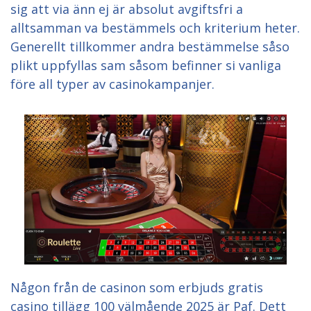
sig att via änn ej är absolut avgiftsfri a
alltsamman va bestämmels och kriterium heter.
Generellt tillkommer andra bestämmelse såso
plikt uppfyllas sam såsom befinner si vanliga
före all typer av casinokampanjer.
Någon från de casinon som erbjuds gratis
casino tillägg 100 välmående 2025 är Paf. Dett