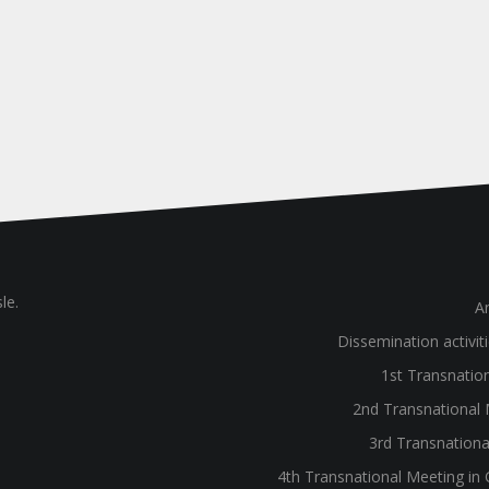
le.
A
Dissemination activiti
1st Transnation
2nd Transnational M
3rd Transnational
4th Transnational Meeting in 