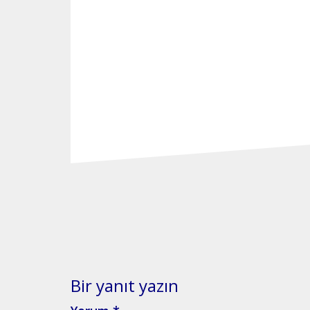
Y
a
z
Bir yanıt yazın
ı