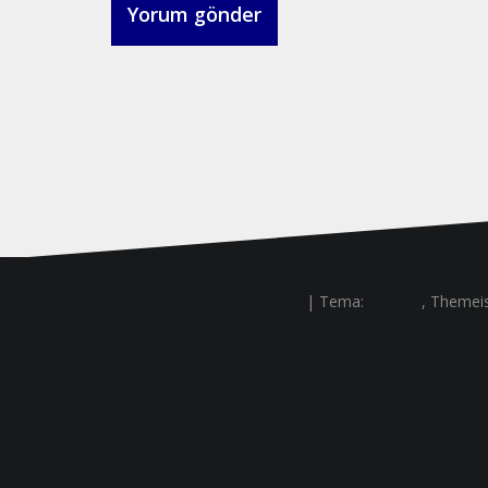
WordPress gururla sunar
|
Tema:
Oblique
, Themeis